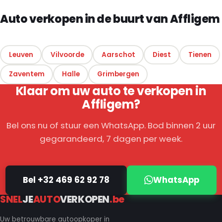
Auto verkopen in de buurt van Affligem
Leuven
Vilvoorde
Aarschot
Diest
Tienen
Zaventem
Halle
Grimbergen
Klaar om uw auto te verkopen in
Affligem?
Bel ons nu of stuur een WhatsApp. Bod binnen 2 uur
gegarandeerd, 7 dagen per week.
Bel +32 469 62 92 78
WhatsApp
SNEL
JE
AUTO
VERKOPEN
.be
Uw betrouwbare autoopkoper in