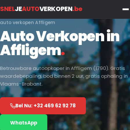
SNEL
JE
AUTO
VERKOPEN
.be
auto verkopen Affligem
Auto Verkopen in
Affligem
.
Betrouwbare autoopkoper in Affligem (1790). Gratis
waardebepaling, bod binnen 2 uur, gratis ophaling in
Vlaams-Brabant.
Bel Nu: +32 469 62 92 78
WhatsApp