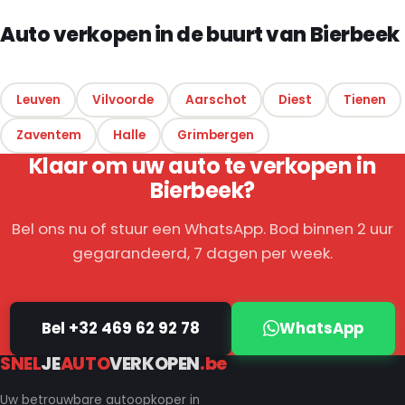
Auto verkopen in de buurt van Bierbeek
Leuven
Vilvoorde
Aarschot
Diest
Tienen
Zaventem
Halle
Grimbergen
Klaar om uw auto te verkopen in
Bierbeek?
Bel ons nu of stuur een WhatsApp. Bod binnen 2 uur
gegarandeerd, 7 dagen per week.
Bel +32 469 62 92 78
WhatsApp
SNEL
JE
AUTO
VERKOPEN
.be
Uw betrouwbare autoopkoper in