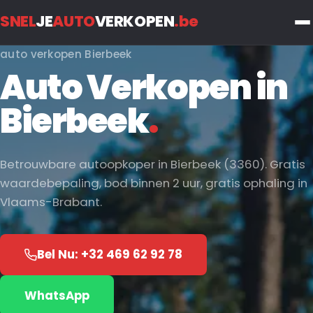
SNEL
JE
AUTO
VERKOPEN
.be
auto verkopen Bierbeek
Auto Verkopen in
Bierbeek
.
Betrouwbare autoopkoper in Bierbeek (3360). Gratis
waardebepaling, bod binnen 2 uur, gratis ophaling in
Vlaams-Brabant.
Bel Nu: +32 469 62 92 78
WhatsApp