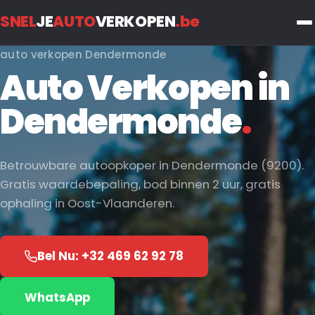
SNEL
JE
AUTO
VERKOPEN
.be
auto verkopen Dendermonde
Auto Verkopen in
Dendermonde
.
Betrouwbare autoopkoper in Dendermonde (9200).
Gratis waardebepaling, bod binnen 2 uur, gratis
ophaling in Oost-Vlaanderen.
Bel Nu: +32 469 62 92 78
WhatsApp