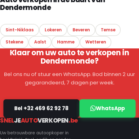
Dendermonde
Sint-Niklaas
Lokeren
Beveren
Temse
Stekene
Aalst
Hamme
Wetteren
Klaar om uw auto te verkopen in
Dendermonde?
Bel ons nu of stuur een WhatsApp. Bod binnen 2 uur
gegarandeerd, 7 dagen per week.
Bel +32 469 62 92 78
WhatsApp
SNEL
JE
AUTO
VERKOPEN
.be
Uw betrouwbare autoopkoper in