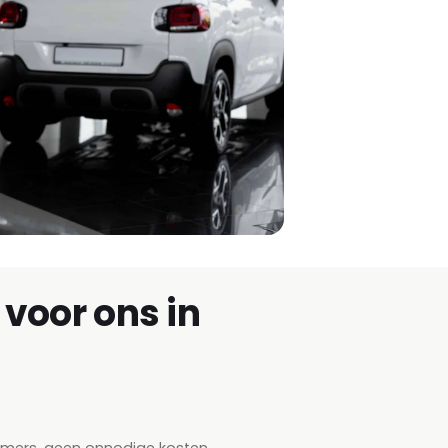
voor ons in
emers, geen onnodige kosten.