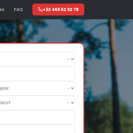
en
FAQ
+32 469 62 92 78