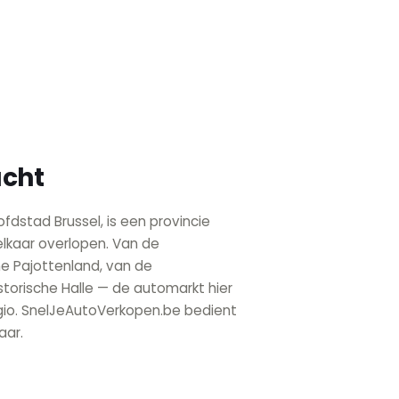
acht
dstad Brussel, is een provincie
elkaar overlopen. Van de
ne Pajottenland, van de
torische Halle — de automarkt hier
egio. SnelJeAutoVerkopen.be bedient
aar.