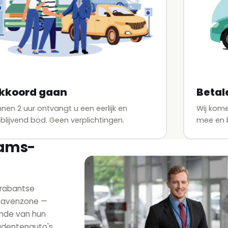
Betal
kkoord gaan
Wij kom
nnen 2 uur ontvangt u een eerlijk en
mee en b
ijblijvend bod. Geen verplichtingen.
aams-
Brabantse
thavenzone —
inde van hun
tudentenauto's