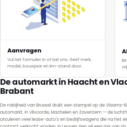
Aanvragen
A
Vul het formulier in of bel ons. Geef merk,
Bi
model, bouwjaar en km-stand door.
vr
De automarkt in Haacht en Vl
Brabant
De nabijheid van Brussel drukt een stempel op de Vlaams-
automarkt. In Vilvoorde, Machelen en Zaventem — de luch
circuleren veel lease-auto's en bedrijfswagens die na het e
contract verkocht worden. In Leuven zien wij een mix van s