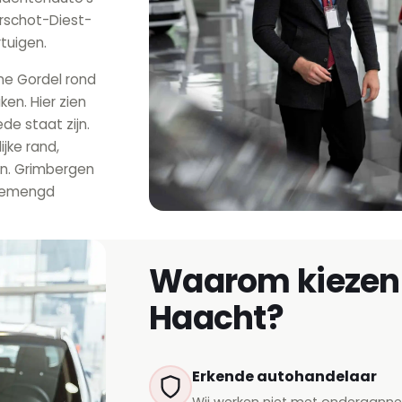
rschot-Diest-
rtuigen.
ene Gordel rond
en. Hier zien
de staat zijn.
ijke rand,
n. Grimbergen
 gemengd
Waarom kiezen 
Haacht?
Erkende autohandelaar
Wij werken niet met onderaann