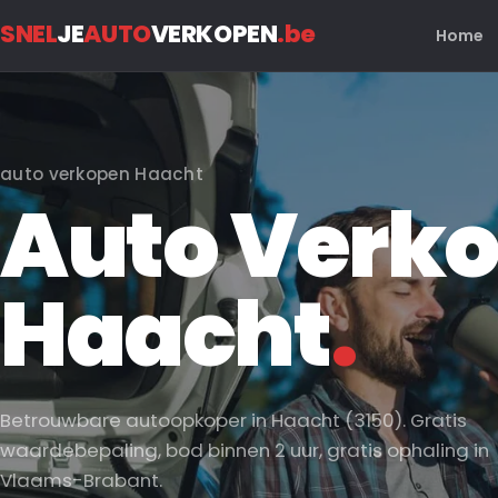
SNEL
JE
AUTO
VERKOPEN
.be
Home
auto verkopen Haacht
Auto Verko
Haacht
.
Betrouwbare autoopkoper in Haacht (3150). Gratis
waardebepaling, bod binnen 2 uur, gratis ophaling in
Vlaams-Brabant.