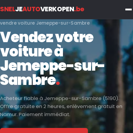
SNEL
JE
AUTO
VERKOPEN
.be
vendre voiture Jemeppe-sur-Sambre
Vendez votre
voiture à
Jemeppe-sur-
Sambre
.
Acheteur fiable à Jemeppe-sur-Sambre (5190).
Offre gratuite en 2 heures, enlèvement gratuit en
Namur. Paiement immédiat.