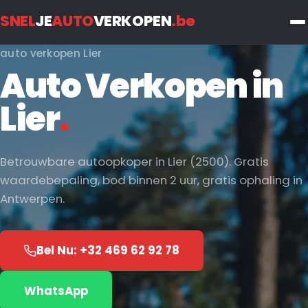
SNEL
JE
AUTO
VERKOPEN
.be
auto verkopen Lier
Auto Verkopen in
Lier
.
Betrouwbare autoopkoper in Lier (2500). Gratis
waardebepaling, bod binnen 2 uur, gratis ophaling in
Antwerpen.
Bel Nu: +32 469 62 92 78
WhatsApp