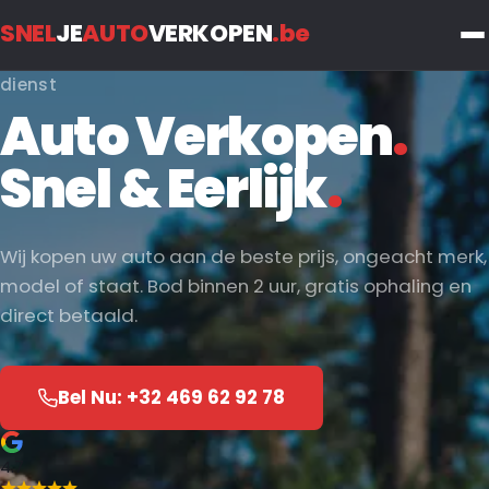
SNEL
JE
AUTO
VERKOPEN
.be
dienst
Auto Verkopen
.
Snel & Eerlijk
.
Wij kopen uw auto aan de beste prijs, ongeacht merk,
model of staat. Bod binnen 2 uur, gratis ophaling en
direct betaald.
Bel Nu: +32 469 62 92 78
4.7