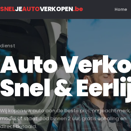
SNEL
JE
AUTO
VERKOPEN
.be
Home
dienst
Auto Verk
Snel & Eerli
Wij kopen uw auto aan de beste prijs, ongeacht merk,
model of staat. Bod binnen 2 uur, gratis ophaling en
direct betaald.