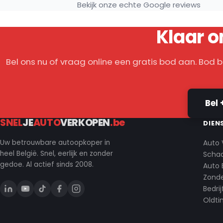
Bekijk onze echte Google reviews
Klaar o
Bel ons nu of vraag online een gratis bod aan. Bod 
Bel 
SNEL
JE
AUTO
VERKOPEN
.be
DIEN
Auto 
Uw betrouwbare autoopkoper in
heel België. Snel, eerlijk en zonder
Scha
gedoe. Al actief sinds 2008.
Auto 
Zonde
Bedri
Oldti