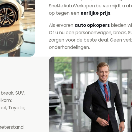
SnelJeAutoVerkopen.be vermijdt u al 
op tegen een
eerlijke prijs
.
Als ervaren
auto opkopers
bieden wi
Of u nu een personenwagen, break, SU
zorgen voor de beste deal. Geen ver
onderhandelingen.
 break, SUV,
elkom:
pel, Toyota,
ometerstand