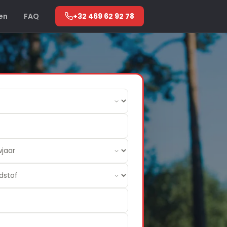
en
FAQ
+32 469 62 92 78