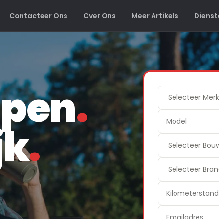
Contacteer Ons
Over Ons
Meer Artikels
Dienst
open
.
jk
.