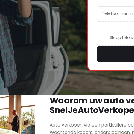
Sleep foto's
Waarom uw auto ve
SnelJeAutoVerkope
Auto verkopen via een particuliere ad
Wachtende kopers, onderbiedingen, no