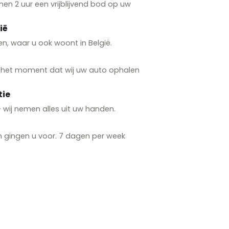
n 2 uur een vrijblijvend bod op uw
ië
n, waar u ook woont in België.
p het moment dat wij uw auto ophalen
tie
 — wij nemen alles uit uw handen.
n gingen u voor. 7 dagen per week