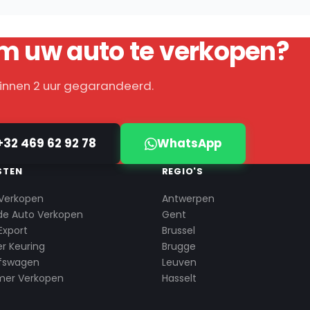
m uw auto te verkopen?
binnen 2 uur gegarandeerd.
+32 469 62 92 78
WhatsApp
STEN
REGIO'S
Verkopen
Antwerpen
de Auto Verkopen
Gent
Export
Brussel
r Keuring
Brugge
jfswagen
Leuven
mer Verkopen
Hasselt