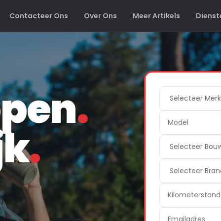
Contacteer Ons
Over Ons
Meer Artikels
Dienst
open
.
jk
.