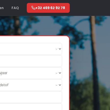
en
FAQ
+32 469 62 92 78