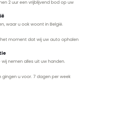
n 2 uur een vrijblijvend bod op uw
ië
n, waar u ook woont in België.
p het moment dat wij uw auto ophalen
tie
 — wij nemen alles uit uw handen.
n gingen u voor. 7 dagen per week