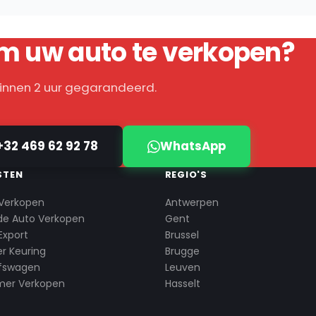
m uw auto te verkopen?
binnen 2 uur gegarandeerd.
+32 469 62 92 78
WhatsApp
STEN
REGIO'S
Verkopen
Antwerpen
de Auto Verkopen
Gent
Export
Brussel
r Keuring
Brugge
jfswagen
Leuven
mer Verkopen
Hasselt