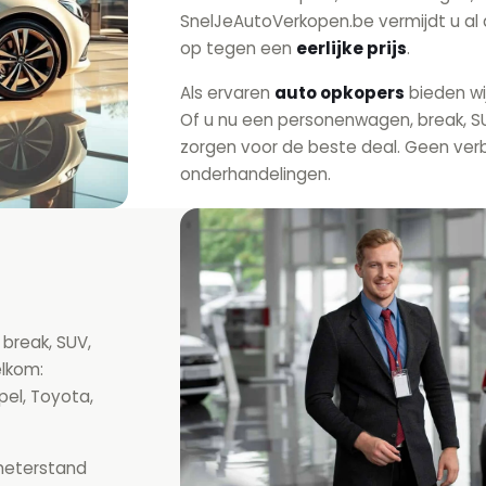
SnelJeAutoVerkopen.be vermijdt u al 
op tegen een
eerlijke prijs
.
Als ervaren
auto opkopers
bieden wi
Of u nu een personenwagen, break, SU
zorgen voor de beste deal. Geen ver
onderhandelingen.
 break, SUV,
elkom:
pel, Toyota,
ometerstand