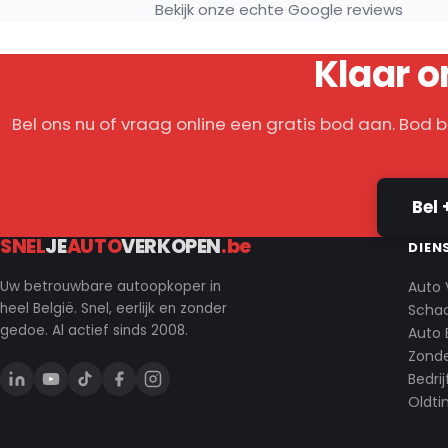
Bekijk onze echte Google reviews
Klaar o
Bel ons nu of vraag online een gratis bod aan. Bod 
Bel 
SNEL
JE
AUTO
VERKOPEN
.be
DIEN
Auto 
Uw betrouwbare autoopkoper in
heel België. Snel, eerlijk en zonder
Scha
gedoe. Al actief sinds 2008.
Auto 
Zonde
Bedri
Oldti