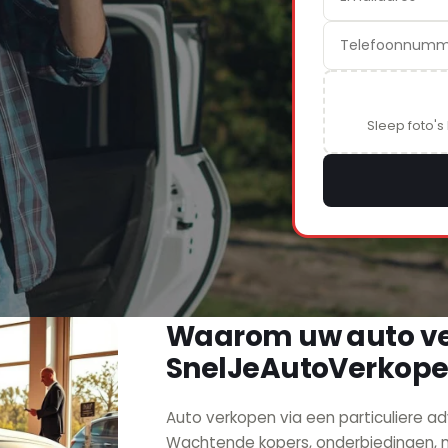
Sleep foto's
Waarom uw auto ve
SnelJeAutoVerkope
Auto verkopen via een particuliere ad
Wachtende kopers, onderbiedingen, no