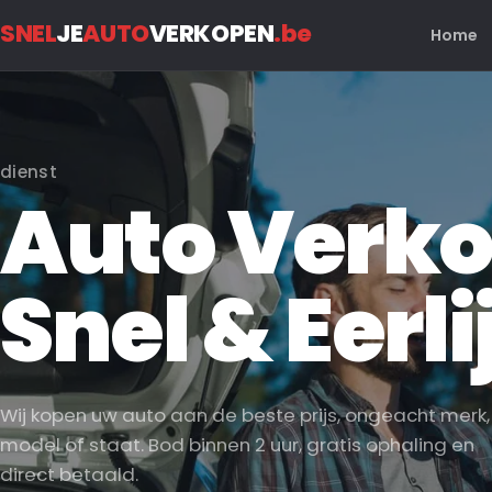
SNEL
JE
AUTO
VERKOPEN
.be
Home
dienst
Auto Verk
Snel & Eerli
Wij kopen uw auto aan de beste prijs, ongeacht merk,
model of staat. Bod binnen 2 uur, gratis ophaling en
direct betaald.