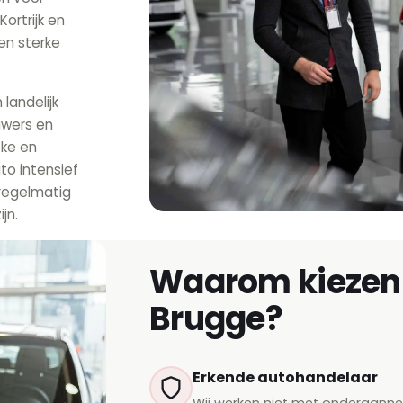
ortrijk en
en sterke
landelijk
uwers en
eke en
to intensief
 regelmatig
jn.
Waarom kiezen 
Brugge?
Erkende autohandelaar
Wij werken niet met onderaann