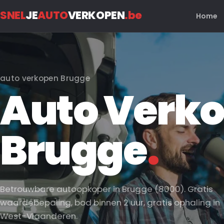
SNEL
JE
AUTO
VERKOPEN
.be
Home
auto verkopen Brugge
Auto Verko
Brugge
.
Betrouwbare autoopkoper in Brugge (8000). Gratis
waardebepaling, bod binnen 2 uur, gratis ophaling in
West-Vlaanderen.