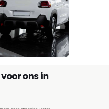
voor ons in
emers, geen onnodige kosten.