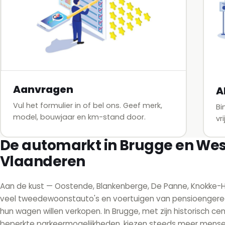
Aanvragen
A
Vul het formulier in of bel ons. Geef merk,
Bi
model, bouwjaar en km-stand door.
vr
De automarkt in Brugge en Wes
Vlaanderen
Aan de kust — Oostende, Blankenberge, De Panne, Knokke-He
veel tweedewoonstauto's en voertuigen van pensioengere
hun wagen willen verkopen. In Brugge, met zijn historisch c
beperkte parkeermogelijkheden, kiezen steeds meer mens