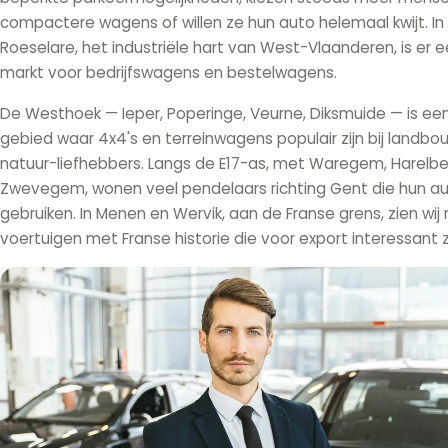
compactere wagens of willen ze hun auto helemaal kwijt. In K
Roeselare, het industriële hart van West-Vlaanderen, is er e
markt voor bedrijfswagens en bestelwagens.
De Westhoek — Ieper, Poperinge, Veurne, Diksmuide — is een 
gebied waar 4x4's en terreinwagens populair zijn bij landbo
natuur-liefhebbers. Langs de E17-as, met Waregem, Harelb
Zwevegem, wonen veel pendelaars richting Gent die hun au
gebruiken. In Menen en Wervik, aan de Franse grens, zien wij
voertuigen met Franse historie die voor export interessant zi