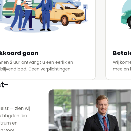
Betal
kkoord gaan
Wij kom
nnen 2 uur ontvangt u een eerlijk en
mee en b
ijblijvend bod. Geen verplichtingen.
t-
ist — zien wij
chtigden die
entrum en
en voor