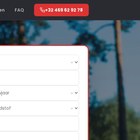
en
FAQ
+32 469 62 92 78