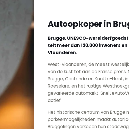
Autoopkoper in Br
Brugge, UNESCO-werelderfgoedstad
telt meer dan 120.000 inwoners en
Vlaanderen.
West-Vlaanderen, de meest westelijke 
van de kust tot aan de Franse grens. M
Brugge, Oostende en Knokke-Heist, indu
Roeselare, en het rustige Westhoekge
gevarieerde automarkt. SnelJeAutoVer
actief.
Het historische centrum van Brugge m
parkeermogelijkheden maakt autorijd
Bruggelingen verkopen hun stadswage