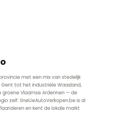
lo
rovincie met een mix van stedelijk
e Gent tot het industriële Waasland,
 de groene Vlaamse Ardennen — de
egio zelf. SnelJeAutoVerkopen.be is al
Vlaanderen en kent de lokale markt