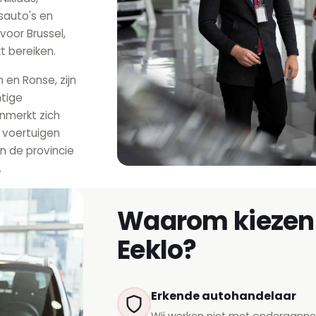
sauto's en
voor Brussel,
 bereiken.
en Ronse, zijn
tige
nmerkt zich
e voertuigen
n de provincie
.
Waarom kiezen 
Eeklo?
Erkende autohandelaar
Wij werken niet met onderaann