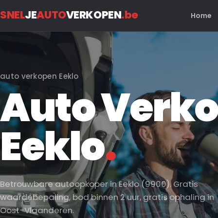
SNEL
JE
AUTO
VERKOPEN
.be
Home
auto verkopen Eeklo
Auto Verko
Eeklo
.
Betrouwbare autoopkoper in Eeklo (9900). Gratis
waardebepaling, bod binnen 2 uur, gratis ophaling in
Oost-Vlaanderen.