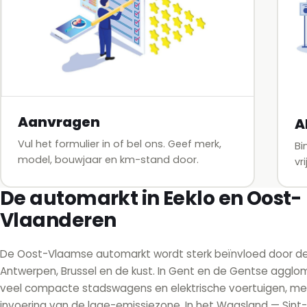
Aanvragen
A
Vul het formulier in of bel ons. Geef merk,
Bi
model, bouwjaar en km-stand door.
vr
De automarkt in Eeklo en Oost-
Vlaanderen
De Oost-Vlaamse automarkt wordt sterk beïnvloed door de 
Antwerpen, Brussel en de kust. In Gent en de Gentse agglome
veel compacte stadswagens en elektrische voertuigen, m
invoering van de lage-emissiezone. In het Waasland — Sint-