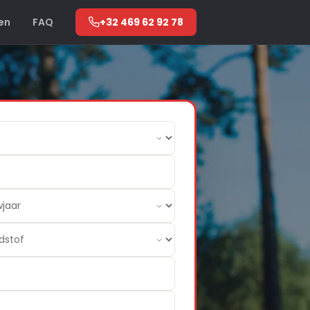
en
FAQ
+32 469 62 92 78