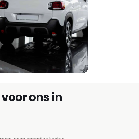
voor ons in
emers, geen onnodige kosten.