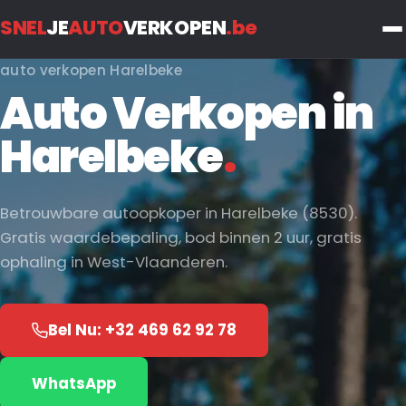
SNEL
JE
AUTO
VERKOPEN
.be
auto verkopen Harelbeke
Auto Verkopen in
Harelbeke
.
Betrouwbare autoopkoper in Harelbeke (8530).
Gratis waardebepaling, bod binnen 2 uur, gratis
ophaling in West-Vlaanderen.
Bel Nu: +32 469 62 92 78
WhatsApp