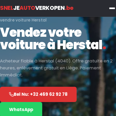
SNEL
JE
AUTO
VERKOPEN
.be
vendre voiture Herstal
Vendez votre
voiture à Herstal
.
Acheteur fiable à Herstal (4040). Offre gratuite en 2
heures, enlèvement gratuit en Liège. Paiement
immédiat.
Bel Nu: +32 469 62 92 78
WhatsApp