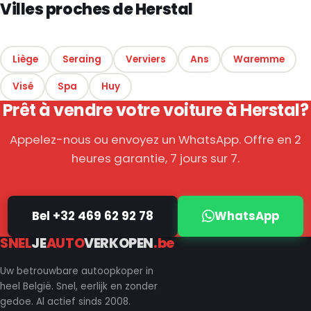
Villes proches de Herstal
Liège
Seraing
Verviers
Ans
Waremme
Visé
Spa
Huy
Prêt à vendre votre voiture à Herstal?
Appelez-nous ou envoyez un WhatsApp. Offre en 2
heures garantie, 7 jours sur 7.
Bel +32 469 62 92 78
WhatsApp
SNEL
JE
AUTO
VERKOPEN
.be
Uw betrouwbare autoopkoper in
heel België. Snel, eerlijk en zonder
gedoe. Al actief sinds 2008.