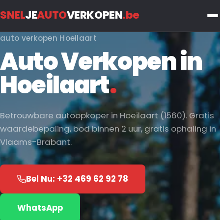
SNEL
JE
AUTO
VERKOPEN
.be
auto verkopen Hoeilaart
Auto Verkopen in
Hoeilaart
.
Betrouwbare autoopkoper in Hoeilaart (1560). Gratis
waardebepaling, bod binnen 2 uur, gratis ophaling in
Vlaams-Brabant.
Bel Nu: +32 469 62 92 78
WhatsApp