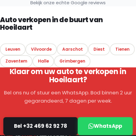
Bekijk onze echte Google reviews
Auto verkopen in de buurt van
Hoeilaart
Leuven
Vilvoorde
Aarschot
Diest
Tienen
Zaventem
Halle
Grimbergen
Klaar om uw auto te verkopen in
Hoeilaart?
Bel ons nu of stuur een WhatsApp. Bod binnen 2 uur
gegarandeerd, 7 dagen per week.
Bel +32 469 62 92 78
WhatsApp