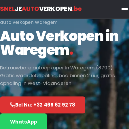
SNEL
JE
AUTO
VERKOPEN
.be
auto verkopen Waregem
Auto Verkopen in
Waregem
.
Betrouwbare autoopkoper in Waregem (8790).
Gratis waardebepaling, bod binnen 2 uur, gratis
ophaling in West-Vlaanderen.
Bel Nu: +32 469 62 92 78
WhatsApp