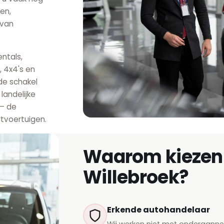
en,
 van
ntals,
 4x4's en
de schakel
landelijke
 — de
rtvoertuigen.
Waarom kiezen 
Willebroek?
Erkende autohandelaar
Wij werken niet met onderaann