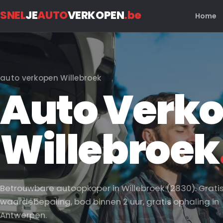
SNEL
JE
AUTO
VERKOPEN
.be
Home
auto verkopen Willebroek
Auto Verko
Willebroek
Betrouwbare autoopkoper in Willebroek (2830). Grati
waardebepaling, bod binnen 2 uur, gratis ophaling in
Antwerpen.