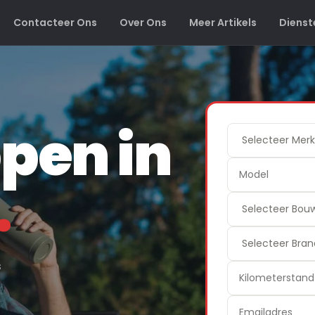
Contacteer Ons
Over Ons
Meer Artikels
Dienst
pen in
.
s