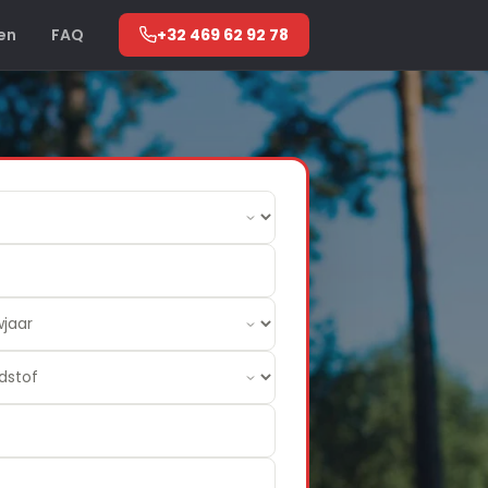
en
FAQ
+32 469 62 92 78