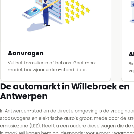
Aanvragen
A
Vul het formulier in of bel ons. Geef merk,
Bi
model, bouwjaar en km-stand door.
vr
De automarkt in Willebroek en
Antwerpen
In Antwerpen-stad en de directe omgeving is de vraag na
stadswagens en elektrische auto's groot, mede door de st
emissiezone (LEZ). Heeft u een oudere dieselwagen die de 
in mag? Wij kopen hem op, desnoods voor export, waardoor