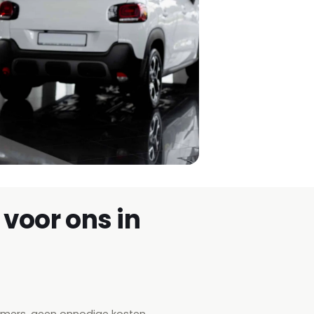
voor ons in
emers, geen onnodige kosten.