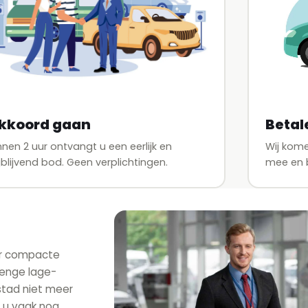
Betal
kkoord gaan
Wij kome
nnen 2 uur ontvangt u een eerlijk en
mee en b
ijblijvend bod. Geen verplichtingen.
ar compacte
renge lage-
stad niet meer
 u vaak nog